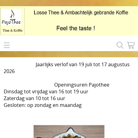
Home
Webshop
Jaarlijks verlof van 19 juli tot 17 augustus
2026
Thee
Info
Openingsuren Pajothee
Toebehoren
Contact
Dinsdag tot vrijdag van 16 tot 19 uur
Zaterdag van 10 tot 16 uur
Koffie
Gesloten: op zondag en maandag
Mijn account
Koekjes en Chocolade
Afhaaladres / Winkel
Cadeautip
Recepten en weetjes
Ons Verhaal